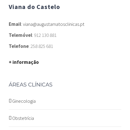
Viana do Castelo
Email
:
viana@augustamatosclinicas.pt
Telemóvel
: 912 130 881
Telefone
: 258 825 681
+ informação
ÁREAS CLÍNICAS
Ginecologia
Obstetrícia